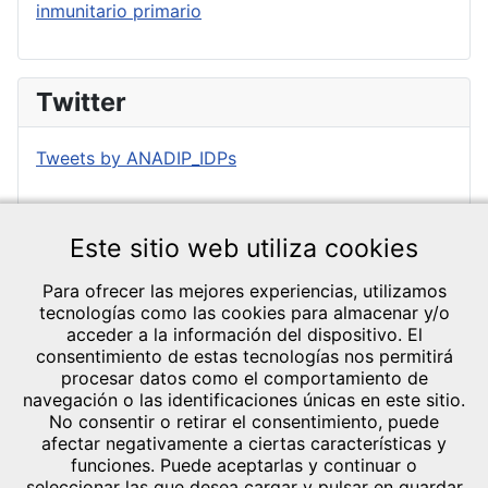
inmunitario primario
Twitter
Tweets by ANADIP_IDPs
Este sitio web utiliza cookies
Para ofrecer las mejores experiencias, utilizamos
tecnologías como las cookies para almacenar y/o
acceder a la información del dispositivo. El
consentimiento de estas tecnologías nos permitirá
CRÉDITOS Y
procesar datos como el comportamiento de
TEXTOS LEGALES
navegación o las identificaciones únicas en este sitio.
General Lázaro
No consentir o retirar el consentimiento, puede
Aviso legal
afectar negativamente a ciertas características y
Cárdenas, 1 Bl.13
Política de
funciones. Puede aceptarlas y continuar o
14013 - Córdoba
Privacidad
seleccionar las que desea cargar y pulsar en guardar