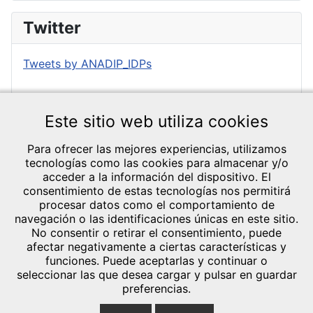
Twitter
Tweets by ANADIP_IDPs
Este sitio web utiliza cookies
Para ofrecer las mejores experiencias, utilizamos
tecnologías como las cookies para almacenar y/o
acceder a la información del dispositivo. El
consentimiento de estas tecnologías nos permitirá
CRÉDITOS Y
procesar datos como el comportamiento de
TEXTOS LEGALES
navegación o las identificaciones únicas en este sitio.
General Lázaro
No consentir o retirar el consentimiento, puede
Aviso legal
afectar negativamente a ciertas características y
Cárdenas, 1 Bl.13
Política de
funciones. Puede aceptarlas y continuar o
14013 - Córdoba
Privacidad
seleccionar las que desea cargar y pulsar en guardar
Política de cookies
Telef.: 644 20 35
preferencias.
(UE)
40