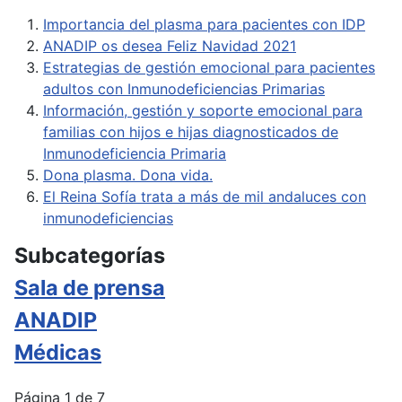
Importancia del plasma para pacientes con IDP
ANADIP os desea Feliz Navidad 2021
Estrategias de gestión emocional para pacientes
adultos con Inmunodeficiencias Primarias
Información, gestión y soporte emocional para
familias con hijos e hijas diagnosticados de
Inmunodeficiencia Primaria
Dona plasma. Dona vida.
El Reina Sofía trata a más de mil andaluces con
inmunodeficiencias
Subcategorías
Sala de prensa
ANADIP
Médicas
Página 1 de 7