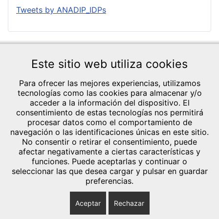
Tweets by ANADIP_IDPs
Este sitio web utiliza cookies
Para ofrecer las mejores experiencias, utilizamos
tecnologías como las cookies para almacenar y/o
acceder a la información del dispositivo. El
consentimiento de estas tecnologías nos permitirá
CRÉDITOS Y
procesar datos como el comportamiento de
TEXTOS LEGALES
navegación o las identificaciones únicas en este sitio.
Aviso legal
General Lázaro
No consentir o retirar el consentimiento, puede
Política de
afectar negativamente a ciertas características y
Cárdenas, 1 Bl.13
Privacidad
funciones. Puede aceptarlas y continuar o
14013 - Córdoba
seleccionar las que desea cargar y pulsar en guardar
Política de cookies
Telef.: 644 20 35
preferencias.
(UE)
40
Aceptar
Rechazar