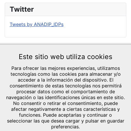
Twitter
Tweets by ANADIP_IDPs
Este sitio web utiliza cookies
Para ofrecer las mejores experiencias, utilizamos
tecnologías como las cookies para almacenar y/o
acceder a la información del dispositivo. El
consentimiento de estas tecnologías nos permitirá
CRÉDITOS Y
procesar datos como el comportamiento de
TEXTOS LEGALES
navegación o las identificaciones únicas en este sitio.
Aviso legal
General Lázaro
No consentir o retirar el consentimiento, puede
Política de
afectar negativamente a ciertas características y
Cárdenas, 1 Bl.13
Privacidad
funciones. Puede aceptarlas y continuar o
14013 - Córdoba
seleccionar las que desea cargar y pulsar en guardar
Política de cookies
Telef.: 644 20 35
preferencias.
(UE)